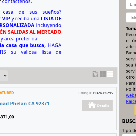
r
contáctenos
.
 casa de sus sueños?
 VIP
y reciba una
LISTA DE
ERSONALIZADA
incluyendo
Toma
IÉN SALIDAS AL MERCADO
Reco
y área preferida!
el ú
la casa que busca,
HAGA
adic
IS su valiosa lista de
Bien
serv
sea 
serv
otro
Para
Pol
EATURED
Listing #:
HD24080295
web
Raíc
Road Phelan CA 92371
4371,00
BUSC
Tipo d