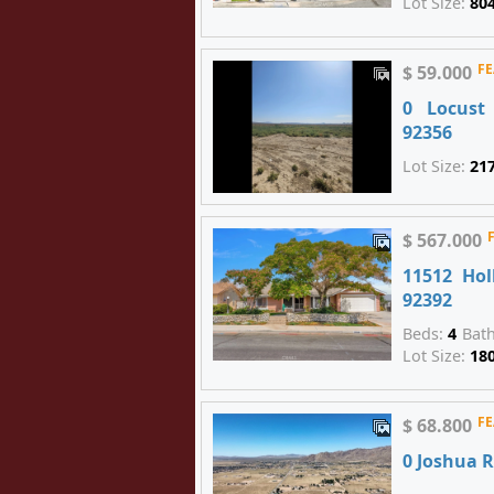
Lot Size:
80
F
$ 59.000
0 Locust
92356
Lot Size:
21
$ 567.000
11512 Hol
92392
Beds:
4
Bat
Lot Size:
18
F
$ 68.800
0 Joshua R