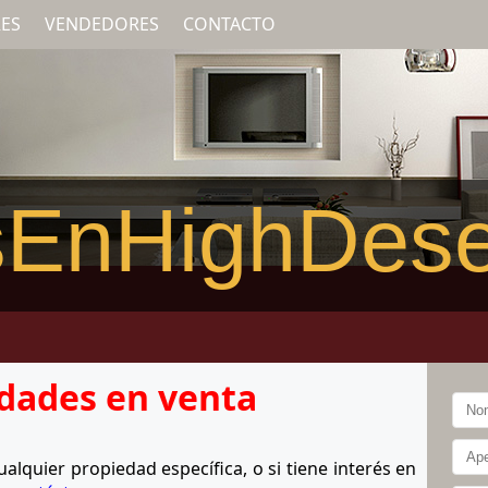
ES
VENDEDORES
CONTACTO
EnHighDese
dades en venta
lquier propiedad específica, o si tiene interés en