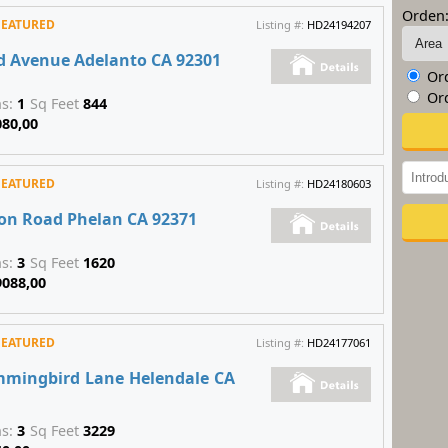
Orden
FEATURED
Listing #:
HD24194207
d Avenue Adelanto CA 92301
Ord
Ord
hs:
1
Sq Feet
844
080,00
FEATURED
Listing #:
HD24180603
son Road Phelan CA 92371
hs:
3
Sq Feet
1620
9088,00
FEATURED
Listing #:
HD24177061
mingbird Lane Helendale CA
hs:
3
Sq Feet
3229