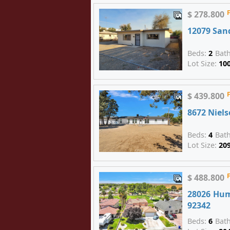
$ 278.800
12079 San
Beds:
2
Bat
Lot Size:
10
$ 439.800
8672 Niel
Beds:
4
Bat
Lot Size:
20
$ 488.800
28026 Hum
92342
Beds:
6
Bat