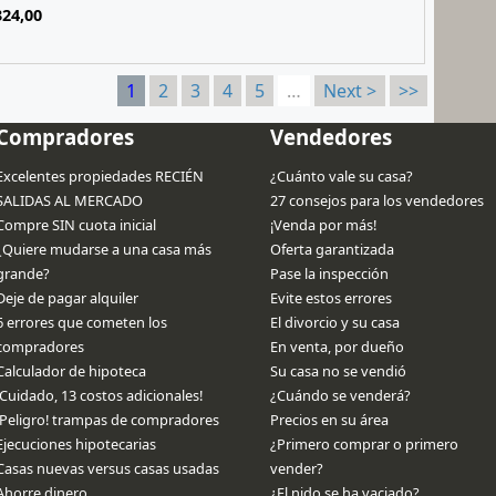
324,00
1
2
3
4
5
…
Next >
>>
Compradores
Vendedores
Excelentes propiedades RECIÉN
¿Cuánto vale su casa?
SALIDAS AL MERCADO
27 consejos para los vendedores
Compre SIN cuota inicial
¡Venda por más!
¿Quiere mudarse a una casa más
Oferta garantizada
grande?
Pase la inspección
Deje de pagar alquiler
Evite estos errores
6 errores que cometen los
El divorcio y su casa
compradores
En venta, por dueño
Calculador de hipoteca
Su casa no se vendió
¡Cuidado, 13 costos adicionales!
¿Cuándo se venderá?
¡Peligro! trampas de compradores
Precios en su área
Ejecuciones hipotecarias
¿Primero comprar o primero
Casas nuevas versus casas usadas
vender?
Ahorre dinero
¿El nido se ha vaciado?