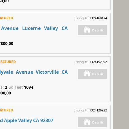
40,00
EATURED
Listing #:
HD24168174
 Avenue Lucerne Valley CA
7800,00
FEATURED
Listing #:
HD24152992
lyvale Avenue Victorville CA
hs:
2
Sq Feet
1694
000,00
EATURED
Listing #:
HD24126922
d Apple Valley CA 92307