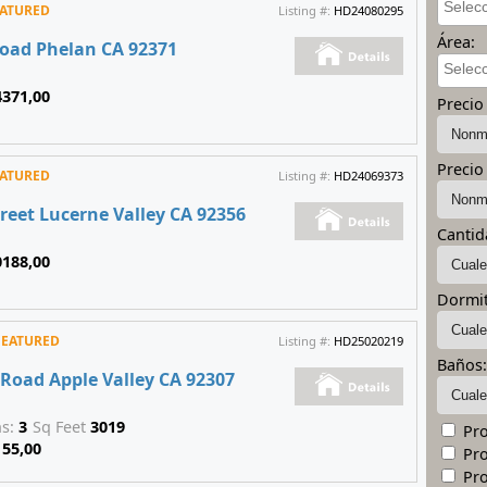
EATURED
Listing #:
HD24080295
Área:
Road Phelan CA 92371
4371,00
Precio
Precio
EATURED
Listing #:
HD24069373
treet Lucerne Valley CA 92356
Cantid
0188,00
Dormit
FEATURED
Listing #:
HD25020219
Baños
 Road Apple Valley CA 92307
hs:
3
Sq Feet
3019
Pro
155,00
Pro
Pro