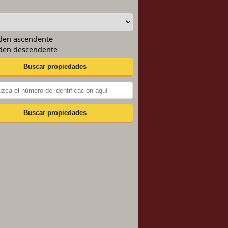
:
en ascendente
en descendente