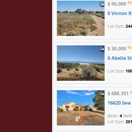
F
$ 96.000
0 Vinton 
Lot Size:
24
F
$ 30.000
0 Abelia S
Lot Size:
10
$ 688.351
16620 Iwa
Beds:
4
Bat
Lot Size:
20