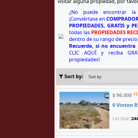
visitar alguna propiedad, por favo
¿No puede encontrar la
¡Conviértase en
COMPRADOR
PROPIEDADES, GRATIS y P
todas las
PROPIEDADES REC
dentro de su rango de precio 
Recuerde, si no encuentra 
CLIC AQUÍ y reciba GRAT
propiedades!
Sort by:
F
$ 96.000
0 Vinton 
Lot Size:
24